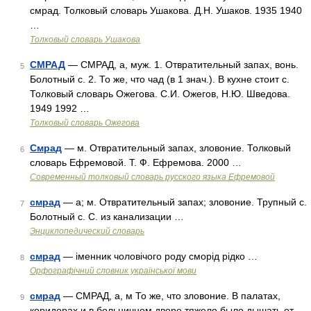
смрад. Толковый словарь Ушакова. Д.Н. Ушаков. 1935 1940
…
Толковый словарь Ушакова
СМРАД
— СМРАД, а, муж. 1. Отвратительный запах, вонь.
5
Болотный с. 2. То же, что чад (в 1 знач.). В кухне стоит с.
Толковый словарь Ожегова. С.И. Ожегов, Н.Ю. Шведова.
1949 1992 …
Толковый словарь Ожегова
Смрад
— м. Отвратительный запах, зловоние. Толковый
6
словарь Ефремовой. Т. Ф. Ефремова. 2000 …
Современный толковый словарь русского языка Ефремовой
смрад
— а; м. Отвратительный запах; зловоние. Трупный с.
7
Болотный с. С. из канализации …
Энциклопедический словарь
смрад
— іменник чоловічого роду сморід рідко …
8
Орфографічний словник української мови
смрад
— СМРАД, а, м То же, что зловоние. В палатах,
9
коридорах и в больничном дворе тяжело было дышать от