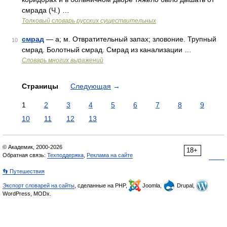
смрада (Ч.) …
Толковый словарь русских существительных
смрад
— а; м. Отвратительный запах; зловоние. Трупный
10
смрад. Болотный смрад. Смрад из канализации …
Словарь многих выражений
Страницы
Следующая
→
1
2
3
4
5
6
7
8
9
10
11
12
13
© Академик, 2000-2026
18+
Обратная связь:
Техподдержка
,
Реклама на сайте
👣 Путешествия
Экспорт словарей на сайты
, сделанные на PHP,
Joomla,
Drupal,
WordPress, MODx.