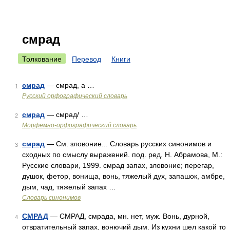
смрад
Толкование
Перевод
Книги
смрад
— смрад, а …
1
Русский орфографический словарь
смрад
— смрад/ …
2
Морфемно-орфографический словарь
смрад
— См. зловоние... Словарь русских синонимов и
3
сходных по смыслу выражений. под. ред. Н. Абрамова, М.:
Русские словари, 1999. смрад запах, зловоние; перегар,
душок, фетор, вонища, вонь, тяжелый дух, запашок, амбре,
дым, чад, тяжелый запах …
Словарь синонимов
СМРАД
— СМРАД, смрада, мн. нет, муж. Вонь, дурной,
4
отвратительный запах, вонючий дым. Из кухни шел какой то